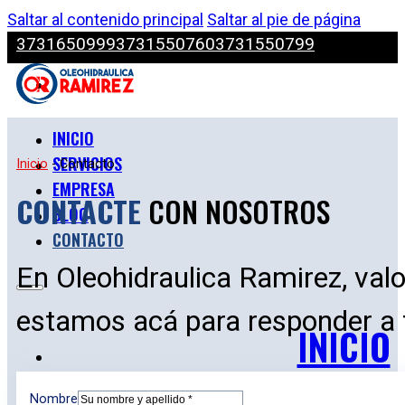
Saltar al contenido principal
Saltar al pie de página
3731650999
3731550760
3731550799
INICIO
SERVICIOS
Inicio
-
Contacto
EMPRESA
CONTACTE
CON NOSOTROS
BLOG
CONTACTO
En Oleohidraulica Ramirez, val
estamos acá para responder a 
INICIO
Nombre