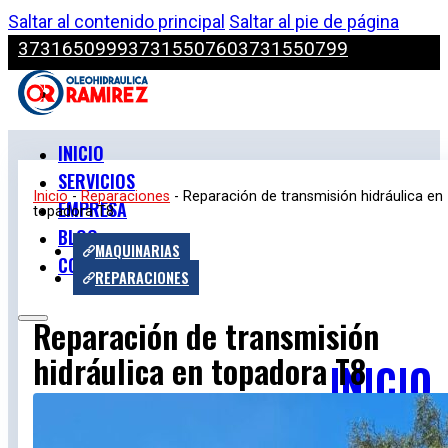
Saltar al contenido principal
Saltar al pie de página
3731650999
3731550760
3731550799
INICIO
SERVICIOS
Inicio
-
Reparaciones
-
Reparación de transmisión hidráulica en
EMPRESA
topadora T8
BLOG
MAQUINARIAS
CONTACTO
REPARACIONES
Reparación de transmisión
hidráulica en topadora T8
INICIO