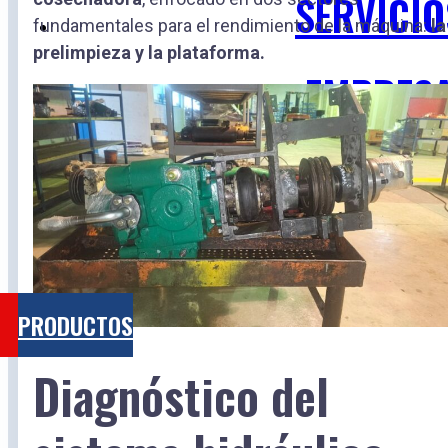
SERVICIO
fundamentales para el rendimiento de la máquina:
la
prelimpieza y la plataforma.
EMPRES
BLOG
CONTACT
PRODUCTOS
Diagnóstico del