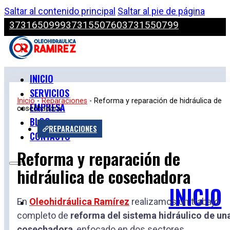
Saltar al contenido principal
Saltar al pie de página
3731650999
3731550760
3731550799
INICIO
SERVICIOS
Inicio
-
Reparaciones
-
Reforma y reparación de hidráulica de
EMPRESA
cosechadora
BLOG
REPARACIONES
CONTACTO
Reforma y reparación de
hidráulica de cosechadora
INICIO
En
Oleohidráulica Ramírez
realizamos un trabajo
completo de
reforma del sistema hidráulico de un
cosechadora
, enfocado en dos sectores