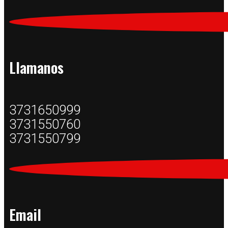
Llamanos
3731650999
3731550760
3731550799
Email